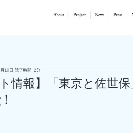
About
Project
News
Press
0月10日
読了時間: 2分
ト情報】「東京と佐世保
 !