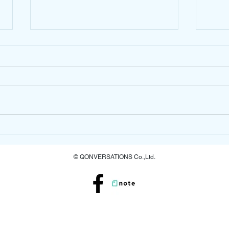
【noteはじめました】
【イ
佐世
ン
© QONVERSATIONS Co.,Ltd.