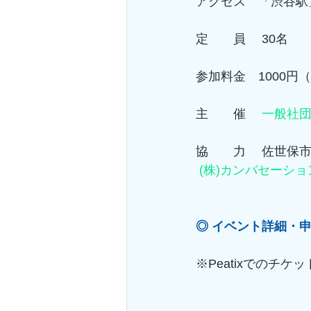
アクセス　「渋谷駅
定　　員　 30名　
参加料金　1000
主　　催　 
一般社
協　　力　 佐世保市
(株)カンバセーショ
◎ イベント詳細・
※Peatixでのチ